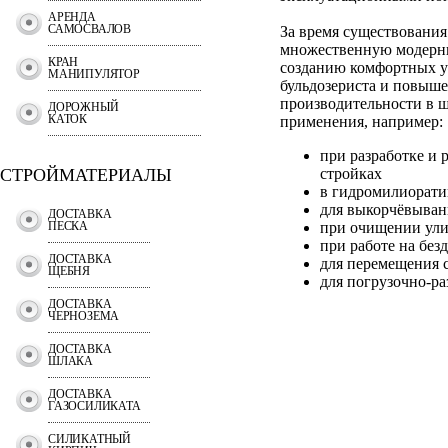
АРЕНДА
САМОСВАЛОВ
За время существования
множественную модерни
КРАН
созданию комфортных у
МАНИПУЛЯТОР
бульдозериста и повыш
производительности в 
ДОРОЖНЫЙ
КАТОК
применения, например:
при разработке и 
СТРОЙМАТЕРИАЛЫ
стройках
в гидромилиорат
для выкорчёвыван
ДОСТАВКА
ПЕСКА
при очищении ули
при работе на без
ДОСТАВКА
для перемещения 
ЩЕБНЯ
для погрузочно-раз
ДОСТАВКА
ЧЕРНОЗЕМА
ДОСТАВКА
ШЛАКА
ДОСТАВКА
ГАЗОСИЛИКАТА
СИЛИКАТНЫЙ