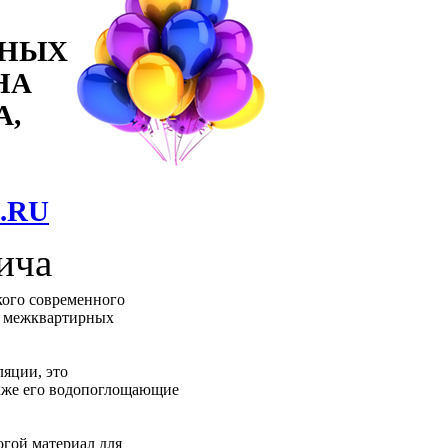
ННЫХ
НА
А,
.RU
ича
кого современного
и межквартирных
яции, это
акже его водопоглощающие
огой материал для