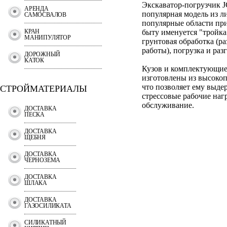
Экскаватор-погрузчик J
АРЕНДА
популярная модель из л
САМОСВАЛОВ
популярные области при
КРАН
быту именуется "тройка"
МАНИПУЛЯТОР
грунтовая обработка (р
работы), погрузка и разг
ДОРОЖНЫЙ
КАТОК
Кузов и комплектующие
изготовлены из высокоп
что позволяет ему выде
СТРОЙМАТЕРИАЛЫ
стрессовые рабочие нагр
обслуживание.
ДОСТАВКА
ПЕСКА
ДОСТАВКА
ЩЕБНЯ
ДОСТАВКА
ЧЕРНОЗЕМА
ДОСТАВКА
ШЛАКА
ДОСТАВКА
ГАЗОСИЛИКАТА
СИЛИКАТНЫЙ