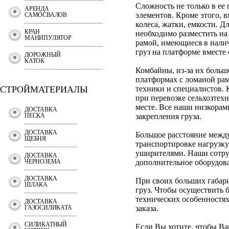
Сложность не только в ее
АРЕНДА
элементов. Кроме этого, 
САМОСВАЛОВ
колеса, жатки, емкости. Д
КРАН
необходимо разместить на
МАНИПУЛЯТОР
рамой, имеющиеся в налич
груз на платформе вместе
ДОРОЖНЫЙ
КАТОК
Комбайны, из-за их больш
платформах с ломаной рам
СТРОЙМАТЕРИАЛЫ
техники и специалистов.
при перевозке сельхозтех
месте. Все наши низкора
ДОСТАВКА
ПЕСКА
закрепления груза.
ДОСТАВКА
Большое расстояние между
ЩЕБНЯ
транспортировке нагрузку 
уширителями. Наши сотру
ДОСТАВКА
ЧЕРНОЗЕМА
дополнительное оборудова
ДОСТАВКА
При своих больших габар
ШЛАКА
груз. Чтобы осуществить 
технических особенностя
ДОСТАВКА
ГАЗОСИЛИКАТА
заказа.
СИЛИКАТНЫЙ
Если Вы хотите, чтобы Ваш