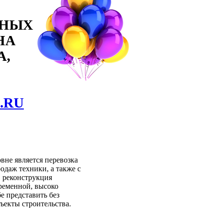
ННЫХ
НА
А,
.RU
вне является перевозка
одаж техники, а также с
, реконструкция
временной, высоко
е представить без
ъекты строительства.