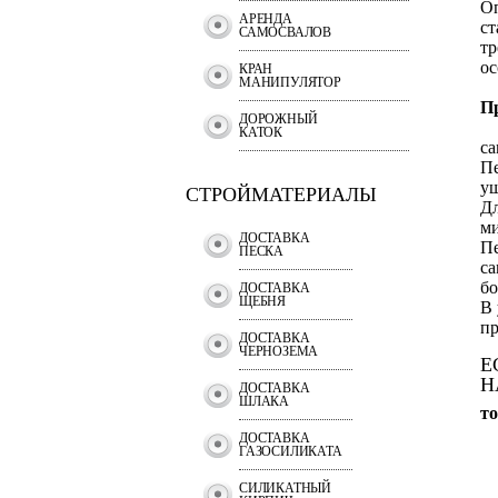
Оп
АРЕНДА
ст
САМОСВАЛОВ
тр
ос
КРАН
МАНИПУЛЯТОР
П
ДОРОЖНЫЙ
КАТОК
са
Пе
у
СТРОЙМАТЕРИАЛЫ
Дл
ми
ДОСТАВКА
Пе
ПЕСКА
са
бо
ДОСТАВКА
ЩЕБНЯ
В 
пр
ДОСТАВКА
ЧЕРНОЗЕМА
Е
Н
ДОСТАВКА
ШЛАКА
т
ДОСТАВКА
ГАЗОСИЛИКАТА
СИЛИКАТНЫЙ