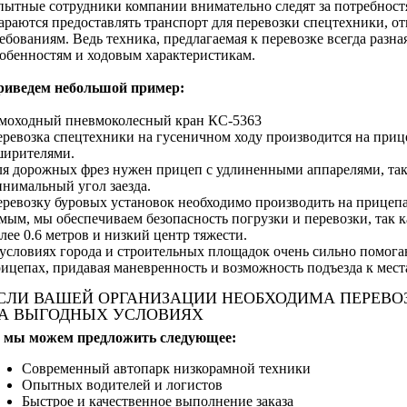
ытные сотрудники компании внимательно следят за потребност
араются предоставлять транспорт для перевозки спецтехники, 
ебованиям. Ведь техника, предлагаемая к перевозке всегда разн
обенностям и ходовым характеристикам.
риведем небольшой пример:
моходный пневмоколесный кран КС-5363
ревозка спецтехники на гусеничном ходу производится на при
ширителями.
я дорожных фрез нужен прицеп с удлиненными аппарелями, так
нимальный угол заезда.
ревозку буровых установок необходимо производить на прицепа
мым, мы обеспечиваем безопасность погрузки и перевозки, так 
лее 0.6 метров и низкий центр тяжести.
условиях города и строительных площадок очень сильно помог
ицепах, придавая маневренность и возможность подъезда к мест
СЛИ ВАШЕЙ ОРГАНИЗАЦИИ НЕОБХОДИМА ПЕРЕВО
А ВЫГОДНЫХ УСЛОВИЯХ
о мы можем предложить следующее:
Современный автопарк низкорамной техники
Опытных водителей и логистов
Быстрое и качественное выполнение заказа