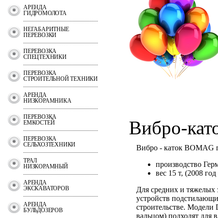
АРЕНДА
ГИДРОМОЛОТА
НЕГАБАРИТНЫЕ
ПЕРЕВОЗКИ
ПЕРЕВОЗКА
СПЕЦТЕХНИКИ
ПЕРЕВОЗКА
СТРОИТЕЛЬНОЙ ТЕХНИКИ
АРЕНДА
НИЗКОРАМНИКА
ПЕРЕВОЗКА
Вибро-кат
ЕМКОСТЕЙ
ПЕРЕВОЗКА
СЕЛЬХОЗТЕХНИКИ
Вибро - каток BOMAG 
ТРАЛ
производство Гер
НИЗКОРАМНЫЙ
вес 15 т, (2008 го
АРЕНДА
ЭКСКАВАТОРОВ
Для средних и тяжелых 
устройств подстилающи
АРЕНДА
строительстве. Модели 
БУЛЬДОЗЕРОВ
вальцом) подходят для в